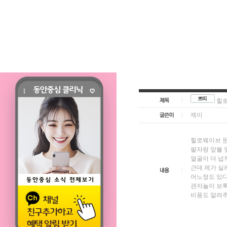
힐
제이
힐로웨이브 
팔자랑 앞볼 
얼굴이 더 넙
근데 제가 실
어느정도 있다
관자놀이 보
비용도 알려주세